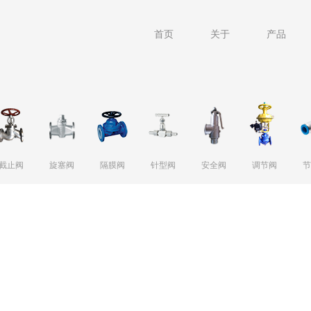
首页
关于
产品
截止阀
旋塞阀
隔膜阀
针型阀
安全阀
调节阀
节
所有产品
衬氟衬胶蝶阀
硬密封蝶阀
软密封蝶