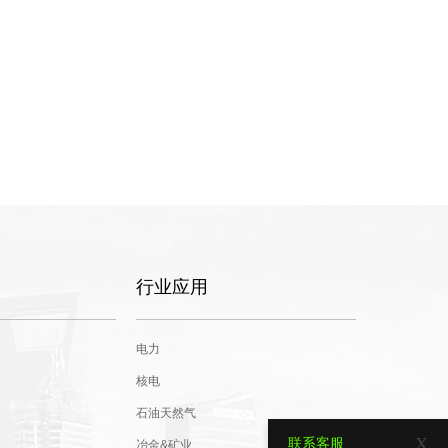
行业应用
电力
核电
石油天然气
X
联系客服
冶金&矿业