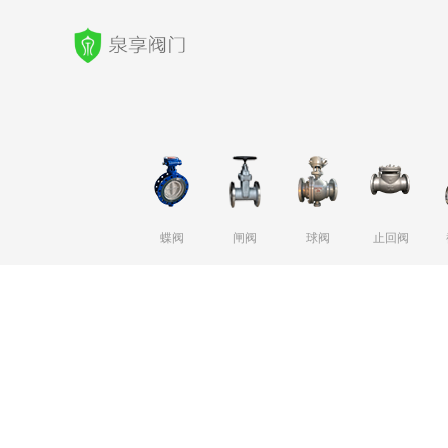
蝶阀
闸阀
球阀
止回阀