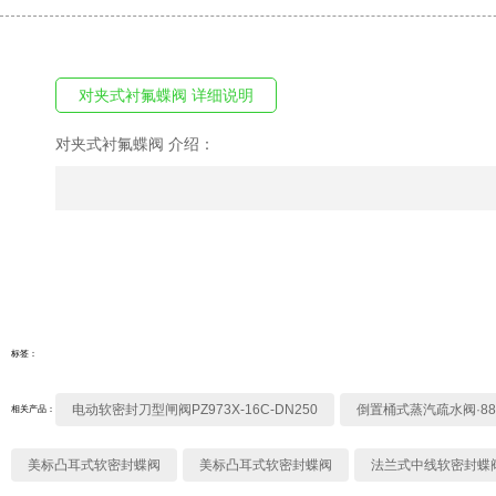
对夹式衬氟蝶阀 详细说明
对夹式衬氟蝶阀 介绍：
标签：
电动软密封刀型闸阀PZ973X-16C-DN250
倒置桶式蒸汽疏水阀·88
相关产品：
美标凸耳式软密封蝶阀
美标凸耳式软密封蝶阀
法兰式中线软密封蝶