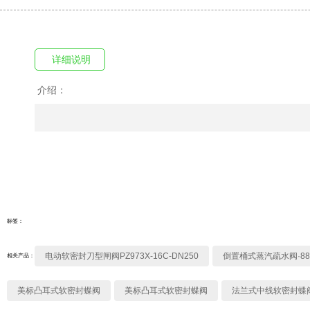
详细说明
介绍：
标签：
电动软密封刀型闸阀PZ973X-16C-DN250
倒置桶式蒸汽疏水阀·88
相关产品：
美标凸耳式软密封蝶阀
美标凸耳式软密封蝶阀
法兰式中线软密封蝶