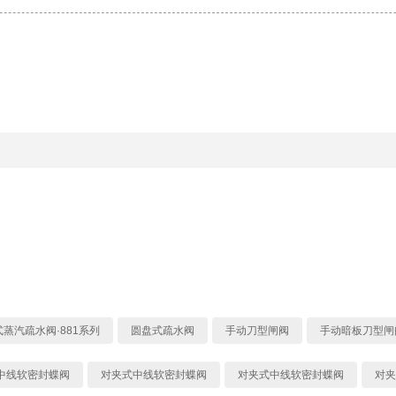
蒸汽疏水阀·881系列
圆盘式疏水阀
手动刀型闸阀
手动暗板刀型闸
中线软密封蝶阀
对夹式中线软密封蝶阀
对夹式中线软密封蝶阀
对夹