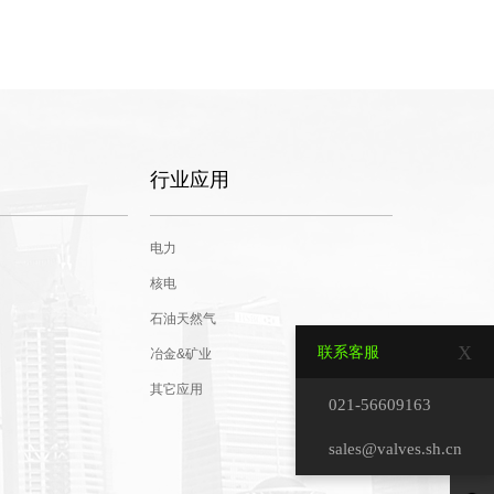
行业应用
电力
核电
石油天然气
X
联系客服
冶金&矿业
其它应用
021-56609163
sales@valves.sh.cn