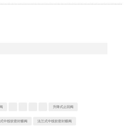
阀
升降式止回阀
式中线软密封蝶阀
法兰式中线软密封蝶阀