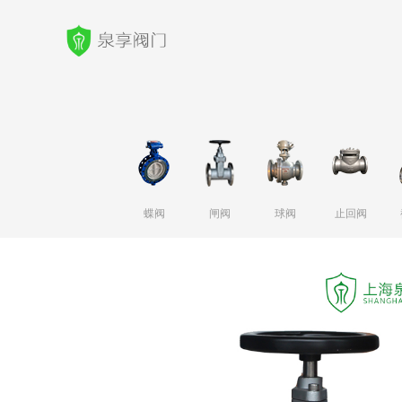
蝶阀
闸阀
球阀
止回阀