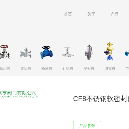
首页
关于
产品
截止阀
旋塞阀
隔膜阀
针型阀
安全阀
调节阀
节
衬氟衬胶蝶阀
硬密封蝶阀
软密封蝶阀
CF8不锈钢软密封
产品参数